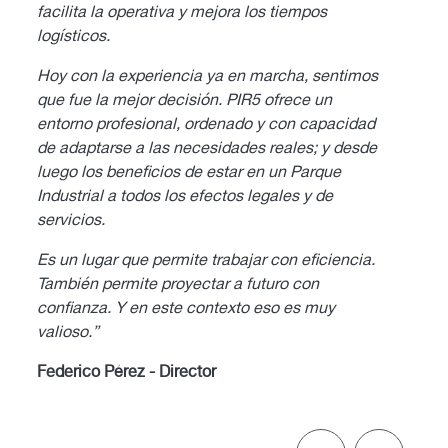
.
facilita la operativa y mejora los tiempos
a
La ex
logísticos.
posit
Hoy con la experiencia ya en marcha, sentimos
cercan
d
que fue la mejor decisión. PIR5 ofrece un
servi
entorno profesional, ordenado y con capacidad
conju
de adaptarse a las necesidades reales; y desde
brind
luego los beneficios de estar en un Parque
gener
os,
Industrial a todos los efectos legales y de
Se tr
servicios.
respa
gener
Es un lugar que permite trabajar con eficiencia.
También permite proyectar a futuro con
Ferna
confianza. Y en este contexto eso es muy
valioso.”
Federico Pérez - Director