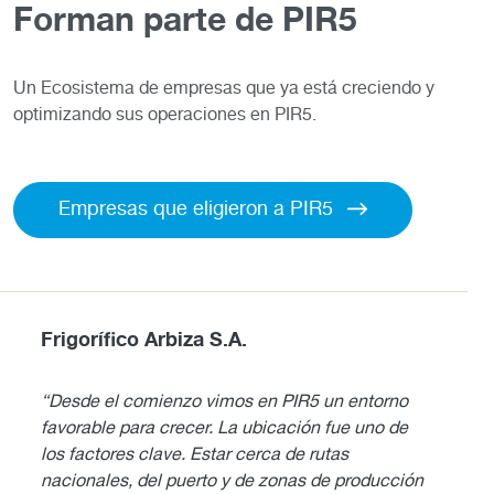
Forman parte de PIR5
Un Ecosistema de empresas que ya está creciendo y
optimizando sus operaciones en PIR5.
Empresas que eligieron a PIR5
Frigorífico Arbiza S.A.
Elec
n
“Desde el comienzo vimos en PIR5 un entorno
"Desd
de
favorable para crecer. La ubicación fue uno de
proye
los factores clave. Estar cerca de rutas
telec
nacionales, del puerto y de zonas de producción
obras