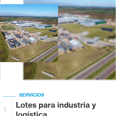
Imagen
SERVICIOS
Lotes para industria y
1
logística