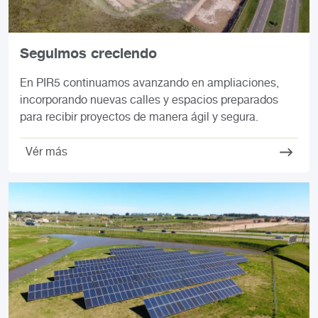
Seguimos creciendo
En PIR5 continuamos avanzando en ampliaciones,
incorporando nuevas calles y espacios preparados
para recibir proyectos de manera ágil y segura.
Vér más
Imagen
I